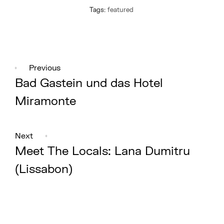
U
Tags:
featured
T
H
O
R
Beitragsnavigation
A
D
M
I
Previous
N
Bad Gastein und das Hotel
Miramonte
Next
Meet The Locals: Lana Dumitru
(Lissabon)