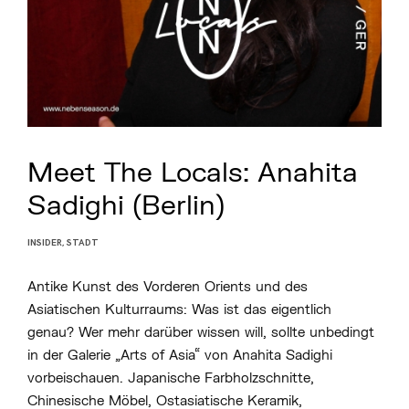
Meet The Locals: Anahita
Sadighi (Berlin)
INSIDER
,
STADT
P
O
S
Antike Kunst des Vorderen Orients und des
T
E
Asiatischen Kulturraums: Was ist das eigentlich
D
B
genau? Wer mehr darüber wissen will, sollte unbedingt
Y
in der Galerie „Arts of Asia“ von Anahita Sadighi
B
E
vorbeischauen. Japanische Farbholzschnitte,
N
J
Chinesische Möbel, Ostasiatische Keramik,
A