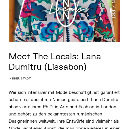
Meet The Locals: Lana
Dumitru (Lissabon)
INSIDER
,
STADT
P
O
S
Wer sich intensiver mit Mode beschäftigt, ist garantiert
T
E
schon mal über ihren Namen gestolpert. Lana Dumitru
D
B
absolvierte ihren Ph.D. in Arts and Fashion in London
Y
und gehört zu den bekanntesten rumänischen
M
I
Designerinnen weltweit. Ihre Entwürfe sind vielmehr als
C
H
Mode, wohl eher Kunst, die man ohne weiteres in einer