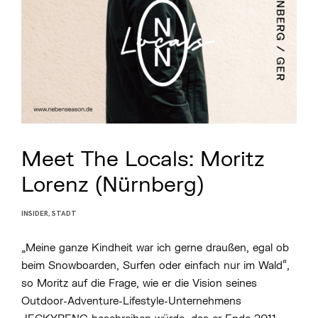
Meet The Locals: Moritz
Lorenz (Nürnberg)
INSIDER
,
STADT
P
O
S
„Meine ganze Kindheit war ich gerne draußen, egal ob
T
E
beim Snowboarden, Surfen oder einfach nur im Wald“,
D
B
so Moritz auf die Frage, wie er die Vision seines
Y
Outdoor-Adventure-Lifestyle-Unternehmens
M
I