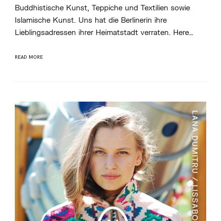
Buddhistische Kunst, Teppiche und Textilien sowie
M
I
Islamische Kunst. Uns hat die Berlinerin ihre
N
H
Lieblingsadressen ihrer Heimatstadt verraten. Here…
Ö
S
E
READ MORE
L