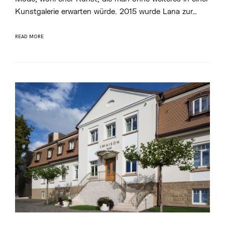
A
Kunstgalerie erwarten würde. 2015 wurde Lana zur…
E
L
A
N
READ MORE
K
E
R
M
Ü
L
L
E
R