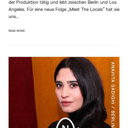
J
der Produktion tätig und lebt zwischen Berlin und Los
A
Angeles. Für eine neue Folge „Meet The Locals“ hat sie
M
I
uns…
N
H
Ö
S
READ MORE
E
L