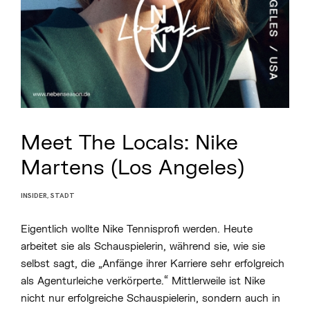
Meet The Locals: Nike
Martens (Los Angeles)
INSIDER
,
STADT
P
O
S
Eigentlich wollte Nike Tennisprofi werden. Heute
T
E
arbeitet sie als Schauspielerin, während sie, wie sie
D
B
selbst sagt, die „Anfänge ihrer Karriere sehr erfolgreich
Y
als Agenturleiche verkörperte.“ Mittlerweile ist Nike
B
E
nicht nur erfolgreiche Schauspielerin, sondern auch in
N