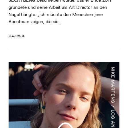
JECKYBENG beschreiben würde, das er Ende 2011
C
H
gründete und seine Arbeit als Art Director an den
A
Nagel hängte. „Ich möchte den Menschen jene
E
L
Abenteuer zeigen, die sie…
A
N
K
E
READ MORE
R
M
Ü
L
L
E
R