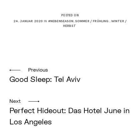
POSTED ON
24. JANUAR 2020
IN
#NEBENSEASON
,
SOMMER / FRÜHLING
,
WINTER /
HERBST
A
U
T
H
Beitragsnavigation
O
R
B
E
Previous
N
Good Sleep: Tel Aviv
J
A
M
I
N
Next
H
Ö
Perfect Hideout: Das Hotel June in
S
E
Los Angeles
L